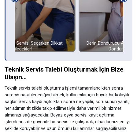
Derin Dondurucu Arızaları ve Çözümleri – Derin
K
Dondurucum Çalışmıyor!
Teknik Servis Talebi Oluşturmak İçin Bize
Ulaşın…
Teknik servis talebi oluşturma işlemi tamamlandıktan sonra
sürecin nasıl ilerlediğini bilmek, kullanıcılar için büyük bir kolaylık
sağlar. Servis kaydı açıldıktan sonra ne yapılır, sorusunun yanıtı,
her adımın titizlikle takip edilmesiyle daha verimli bir hizmet
almanızı sağlayacaktır. Beyaz eşya servisi kayıt açtırma
işlemlerinizde güvenilir bir servis ile çalışarak, cihazlarınızı en iyi
şekilde koruyabilir ve uzun ömürlü kullanımlar sağlayabilirsiniz.