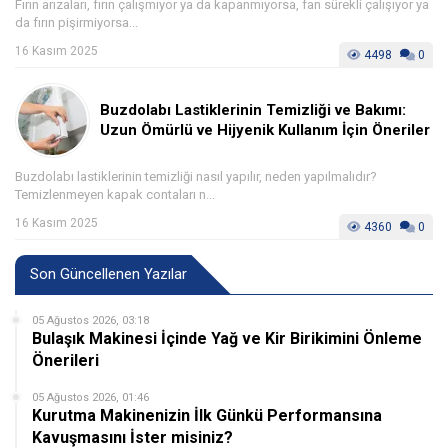
Fırın arızaları, fırın çalışmıyor ya da kapanmıyorsa, fan sürekli çalışıyor ya
da fırın pişirmiyorsa...
16 Kasım 2025
4498
0
Buzdolabı Lastiklerinin Temizliği ve Bakımı:
Uzun Ömürlü ve Hijyenik Kullanım İçin Öneriler
Buzdolabı lastiklerinin temizliği nasıl yapılır, neden yapılmalıdır?
Temizlenmeyen kapak contaları n...
16 Kasım 2025
4360
0
Son Güncellenen Yazılar
05 Ağustos 2026, 03:18
Bulaşık Makinesi İçinde Yağ ve Kir Birikimini Önleme
Önerileri
05 Ağustos 2026, 01:46
Kurutma Makinenizin İlk Günkü Performansına
Kavuşmasını İster misiniz?