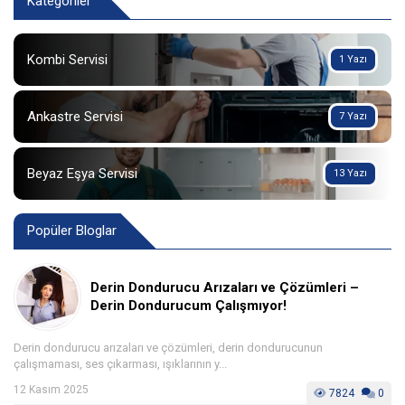
Kategoriler
Kombi Servisi
1 Yazı
Ankastre Servisi
7 Yazı
Beyaz Eşya Servisi
13 Yazı
Popüler Bloglar
Derin Dondurucu Arızaları ve Çözümleri –
Derin Dondurucum Çalışmıyor!
Derin dondurucu arızaları ve çözümleri, derin dondurucunun
çalışmaması, ses çıkarması, ışıklarının y...
12 Kasım 2025
7824
0