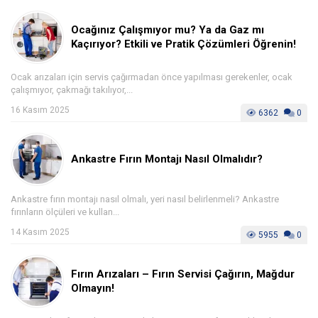
Ocağınız Çalışmıyor mu? Ya da Gaz mı
Kaçırıyor? Etkili ve Pratik Çözümleri Öğrenin!
Ocak arızaları için servis çağırmadan önce yapılması gerekenler, ocak
çalışmıyor, çakmağı takılıyor,...
16 Kasım 2025
6362
0
Ankastre Fırın Montajı Nasıl Olmalıdır?
Ankastre fırın montajı nasıl olmalı, yeri nasıl belirlenmeli? Ankastre
fırınların ölçüleri ve kullan...
14 Kasım 2025
5955
0
Fırın Arızaları – Fırın Servisi Çağırın, Mağdur
Olmayın!