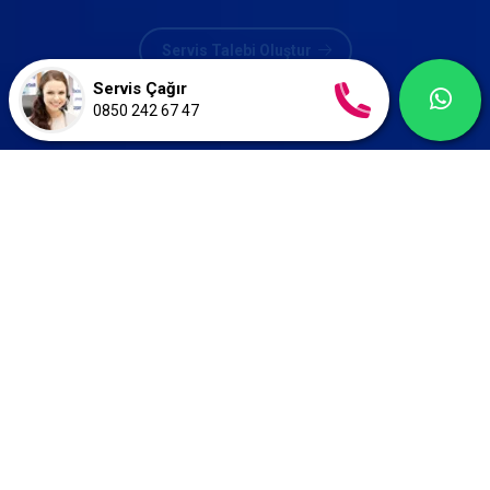
Servis Talebi Oluştur
Servis Çağır
0850 242 67 47
ÜSTÜN TEKNIK SERVIS
İstanbul'un Tüm Semtlerine Özel
Servis Hizmeti
Üstün Teknik Servis, garanti dışı beyaz eşya, kombi,
klima ve ankastre cihazlara özel servis hizmeti sunar.
Bize Ulaşın
+90 (850) 242 67 47
SERVİS ÇAĞIRIN