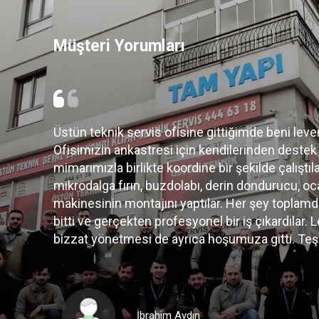
Müşteri Yorumları
ıladı.
Levent beyi, bir arkadaşımın tavsiyesiyle tanıdı
konusunda pek de olumlu deneyimlerim yoktu.
astre
çok iyi bir işletmeci hem de gerçekten işini iyi 
şık
istediğimizi enine boyuna sordu ve ekibine doğru
çerisinde
Kombi ve klima işlemlerim hızlıca gerçekleştirild
in ekibi
Serdar Çağdaş