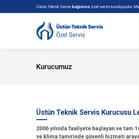
Üstün Teknik Servis
bağımsız
özel servis kuruluşudur. Mar
Kurucumuz
levent üstün
Üstün Teknik Servis Kurucusu L
2006 yılında faaliyete başlayan ve tam 1
ve klima tamirinde güvenli hizmeti araya