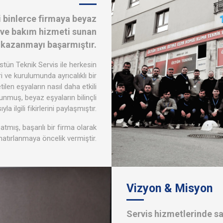
 binlerce firmaya beyaz
 ve bakım hizmeti sunan
i kazanmayı başarmıştır.
stün Teknik Servis ile herkesin
i ve kurulumunda ayrıcalıklı bir
ilen eşyaların nasıl daha etkili
sunmuş, beyaz eşyaların bilinçli
la ilgili fikirlerini paylaşmıştır.
tmış, başarılı bir firma olarak
hatırlanmaya öncelik vermiştir.
Vizyon & Misyon
Servis hizmetlerinde sa