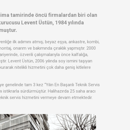
ima tamirinde öncü firmalardan biri olan
kurucusu Levent Üstün, 1984 yılında
muştur.
nliğe ilk adımını atmış; beyaz eşya, ankastre, kombi,
montaj, onarım ve bakımında çıraklık yapmıştır. 2000
ariyerinde, özverili çalışmalarıyla önce kalfalığa,
ştir. Levent Üstün, 2006 yılında soy ismini taşıyan
urarak nitelikli hizmetini çok daha geniş kitlelere
ye genelinde tam 3 kez “Yılın En Başarılı Teknik Servis
ı istikrarla sürdürmüştür. Halihazırda 25 saha aracı
teknik servis hizmetini vermeye devam etmektedir.