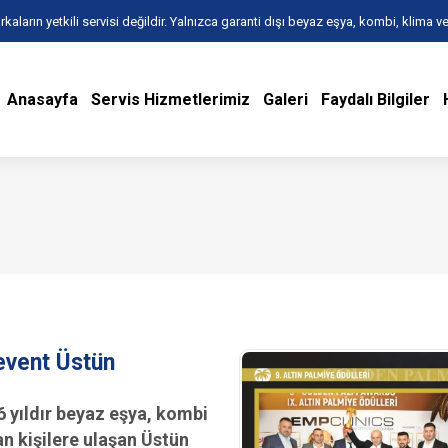
kaların yetkili servisi değildir. Yalnızca garanti dışı beyaz eşya, kombi, klima ve
Anasayfa
Servis Hizmetlerimiz
Galeri
Faydalı Bilgiler
event Üstün
6 yıldır beyaz eşya, kombi
n kişilere ulaşan Üstün