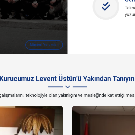
Oya Güleryüz
Tekno
yüzü
Müşteri Yorumları
Kurucumuz Levent Üstün’ü Yakından Tanıyın
ışmalarını, teknolojiyle olan yakınlığını ve mesleğinde kat ettiği mes