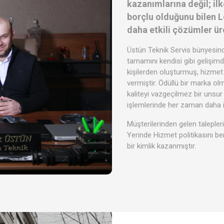
kazanımlarına değil; ilk
borçlu olduğunu bilen 
daha etkili çözümler üre
Üstün Teknik Servis bünyesinde
tamamını kendisi gibi gelişimde
kişilerden oluşturmuş, hizmet
vermiştir. Ödüllü bir marka ol
kaliteyi vazgeçilmez bir unsur
işlemlerinde her zaman daha iyi
Müşterilerinden gelen talepler
Yerinde Hizmet politikasını b
bir kimlik kazanmıştır.