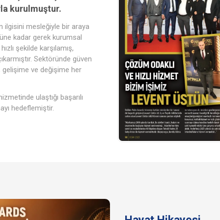
yla kurulmuştur.
 ilgisini mesleğiyle bir araya
Bugüne kadar gerek kurumsal
hızlı şekilde karşılamış,
çıkarmıştır. Sektöründe güven
, gelişime ve değişime her
hizmetinde ulaştığı başarılı
yı hedeflemiştir.