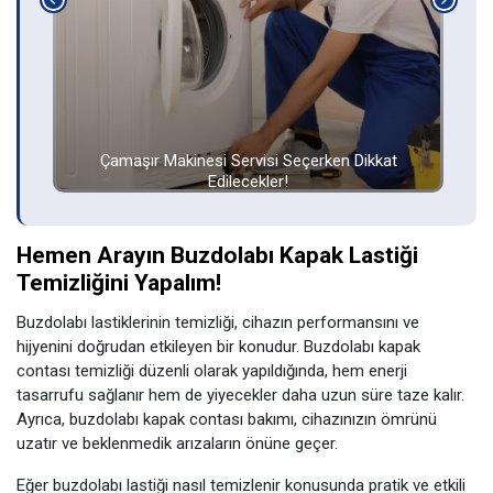
Derin Dondurucu Arızaları ve Çözümleri – Derin
K
Dondurucum Çalışmıyor!
Hemen Arayın Buzdolabı Kapak Lastiği
Temizliğini Yapalım!
Buzdolabı lastiklerinin temizliği, cihazın performansını ve
hijyenini doğrudan etkileyen bir konudur. Buzdolabı kapak
contası temizliği düzenli olarak yapıldığında, hem enerji
tasarrufu sağlanır hem de yiyecekler daha uzun süre taze kalır.
Ayrıca, buzdolabı kapak contası bakımı, cihazınızın ömrünü
uzatır ve beklenmedik arızaların önüne geçer.
Eğer buzdolabı lastiği nasıl temizlenir konusunda pratik ve etkili