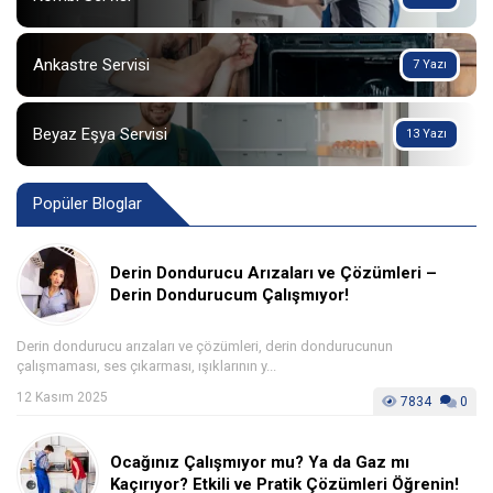
Ankastre Servisi
7 Yazı
Beyaz Eşya Servisi
13 Yazı
Popüler Bloglar
Derin Dondurucu Arızaları ve Çözümleri –
Derin Dondurucum Çalışmıyor!
Derin dondurucu arızaları ve çözümleri, derin dondurucunun
çalışmaması, ses çıkarması, ışıklarının y...
12 Kasım 2025
7834
0
Ocağınız Çalışmıyor mu? Ya da Gaz mı
Kaçırıyor? Etkili ve Pratik Çözümleri Öğrenin!