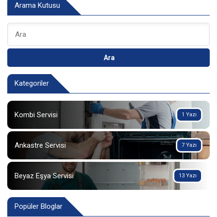
Arama Kutusu
Ara
Kategoriler
Kombi Servisi
1 Yazı
Ankastre Servisi
7 Yazı
Beyaz Eşya Servisi
13 Yazı
Popüler Bloglar