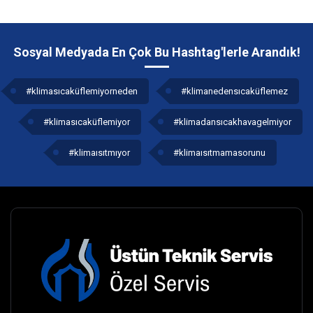
Sosyal Medyada En Çok Bu Hashtag'lerle Arandık!
#klimasıcaküflemiyorneden
#klimanedensıcaküflemez
#klimasıcaküflemiyor
#klimadansıcakhavagelmiyor
#klimaısıtmıyor
#klimaısıtmamasorunu