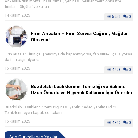
Ankastre fırın montajı nasıl olmalı, yeri nasıl belirlenmeli? Ankastre
fırınların ölçüleri ve kullan...
14 Kasım 2025
5955
0
Fırın Arızaları – Fırın Servisi Çağırın, Mağdur
Olmayın!
Fırın arızaları, fırın çalışmıyor ya da kapanmıyorsa, fan sürekli çalışıyor ya
da fırın pişirmiyorsa...
16 Kasım 2025
4498
0
Buzdolabı Lastiklerinin Temizliği ve Bakımı:
Uzun Ömürlü ve Hijyenik Kullanım İçin Öneriler
Buzdolabı lastiklerinin temizliği nasıl yapılır, neden yapılmalıdır?
Temizlenmeyen kapak contaları n...
16 Kasım 2025
4360
0
Son Güncellenen Yazılar