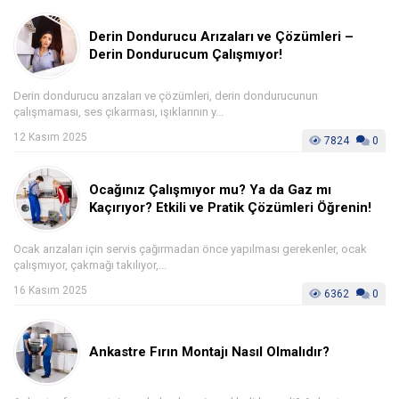
Derin Dondurucu Arızaları ve Çözümleri –
Derin Dondurucum Çalışmıyor!
Derin dondurucu arızaları ve çözümleri, derin dondurucunun
çalışmaması, ses çıkarması, ışıklarının y...
12 Kasım 2025
7824
0
Ocağınız Çalışmıyor mu? Ya da Gaz mı
Kaçırıyor? Etkili ve Pratik Çözümleri Öğrenin!
Ocak arızaları için servis çağırmadan önce yapılması gerekenler, ocak
çalışmıyor, çakmağı takılıyor,...
16 Kasım 2025
6362
0
Ankastre Fırın Montajı Nasıl Olmalıdır?