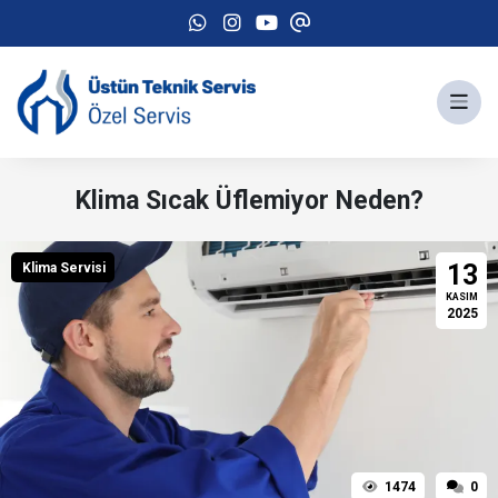
Klima Sıcak Üflemiyor Neden?
13
Klima Servisi
KASIM
2025
1474
0